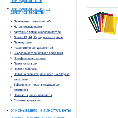
ПРИНАДЛЕЖНОСТИ
ПРИНАДЛЕЖНОСТИ ДЛЯ
ДЕЛОПРОИЗВОДСТВА
Папки-регистраторы А4, А5
Нотариальные папки
Картонные папки, скоросшиватели
Файлы А3, А4, А5, подвесные файлы
Папки-уголки
Разделители для документов
Скоросшиватели, папки с прижимом
Портфели пластиковые
Папки на кольцах
Папки с файлами
Папки на резинках, на кнопке, на липучке,
на молнии
Бейджи, визитницы, вкладыши для
визитницы
Планшеты, папки-планшеты
Система архивации
ОФИСНЫЕ МЕЛОЧИ И ИНСТРУМЕНТЫ