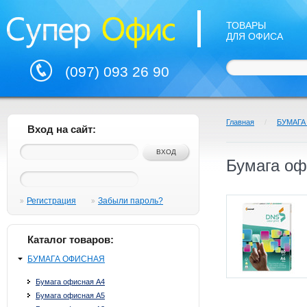
ТОВАРЫ
ДЛЯ ОФИСА
(097) 093 26 90
Главная
/
БУМАГА
Вход на сайт:
Бумага оф
Регистрация
Забыли пароль?
Каталог товаров:
БУМАГА ОФИСНАЯ
Бумага офисная А4
Бумага офисная А5