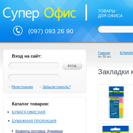
ТОВАРЫ
ДЛЯ ОФИСА
(097) 093 26 90
Главная
/
БУМАЖ
Вход на сайт:
по 30 шт.
Закладки 
Регистрация
Забыли пароль?
Каталог товаров:
БУМАГА ОФИСНАЯ
БУМАЖНАЯ ПРОДУКЦИЯ
Конверты почтовые, бумажные