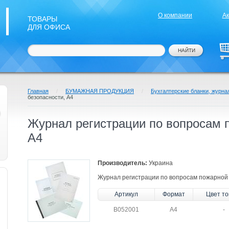
О компании
А
ТОВАРЫ
ДЛЯ ОФИСА
Главная
/
БУМАЖНАЯ ПРОДУКЦИЯ
/
Бухгалтерские бланки, журна
безопасности, А4
Журнал регистрации по вопросам 
А4
Производитель:
Украина
Журнал регистрации по вопросам пожарной
Артикул
Формат
Цвет то
B052001
А4
-