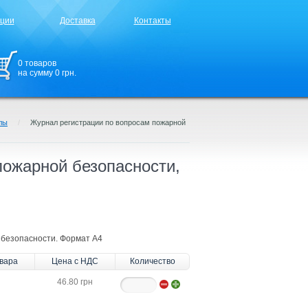
кции
Доставка
Контакты
0
товаров
на сумму
0
грн.
лы
/
Журнал регистрации по вопросам пожарной
пожарной безопасности,
 безопасности. Формат А4
вара
Цена с НДС
Количество
46.80 грн