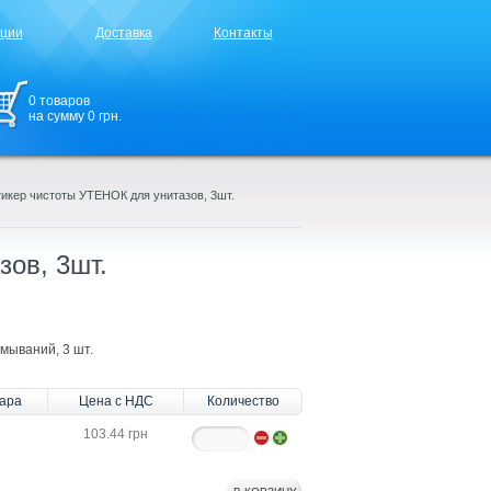
кции
Доставка
Контакты
0
товаров
на сумму
0
грн.
икер чистоты УТЕНОК для унитазов, 3шт.
ов, 3шт.
мываний, 3 шт.
вара
Цена с НДС
Количество
103.44 грн