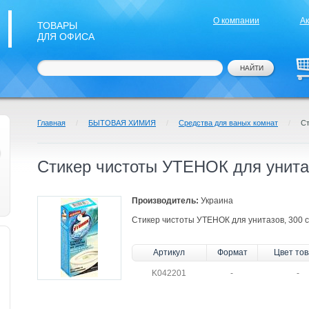
О компании
А
ТОВАРЫ
ДЛЯ ОФИСА
Главная
/
БЫТОВАЯ ХИМИЯ
/
Средства для ваных комнат
/
Ст
Стикер чистоты УТЕНОК для унитаз
Производитель:
Украина
Стикер чистоты УТЕНОК для унитазов, 300 с
Артикул
Формат
Цвет то
K042201
-
-